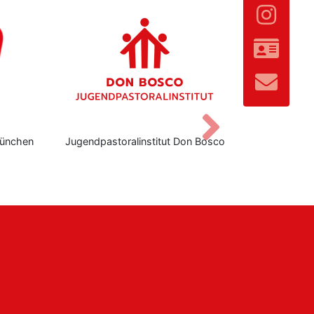
Vor
ünchen
Jugendpastoralinstitut Don Bosco
Don Bo